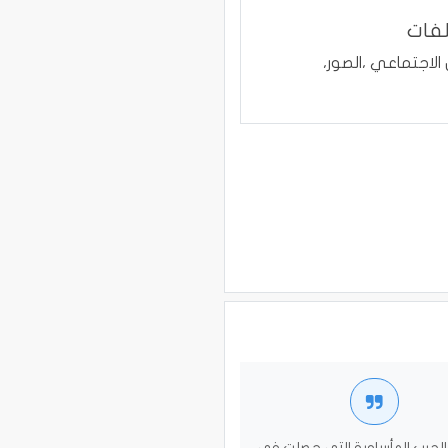
لفات
لاجتماعي ،الصور،
لحرب المأساوية التي حصلت في