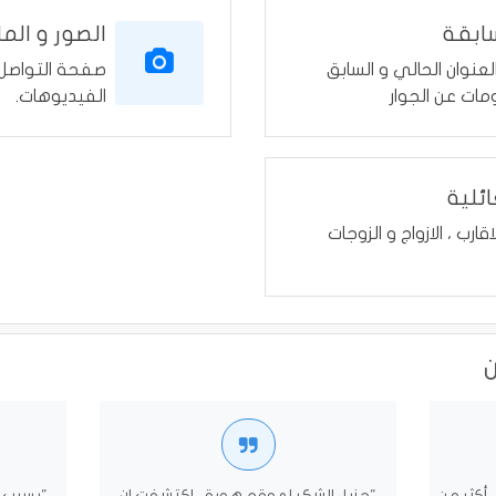
سابقة
الصور و الم
نوان الحالي و السابق
صفحة التواصل ا
مات عن الجوار
الفيديوهات.
ائلية
لاقارب ، الازواج و الزوجات
 أكثر من
"جزيل الشكر لموقع هوية ، اكتشفت ان
"بسبب ا