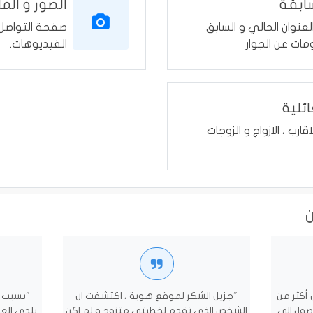
سابقة
الصور و الم
نوان الحالي و السابق
صفحة التواصل ا
مات عن الجوار
الفيديوهات.
ائلية
لاقارب ، الازواج و الزوجات
 أكثر من
"جزيل الشكر لموقع هوية ، اكتشفت ان
"بسبب ا
وصول الى
الشخص الذي تقدم لخطبتي متزوج و لم اكن
بلدي العر