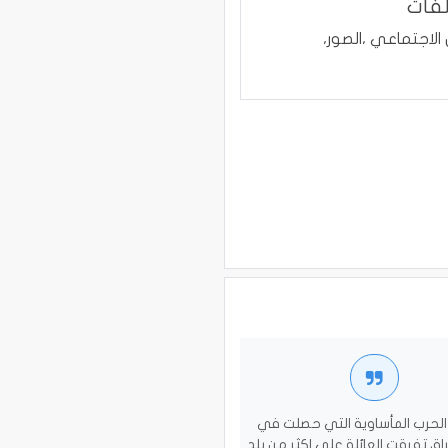
لفات
لاجتماعي ،الصور،
لحرب المأساوية التي حصلت في
اق تفرقت العائلة على اكثر من بلد