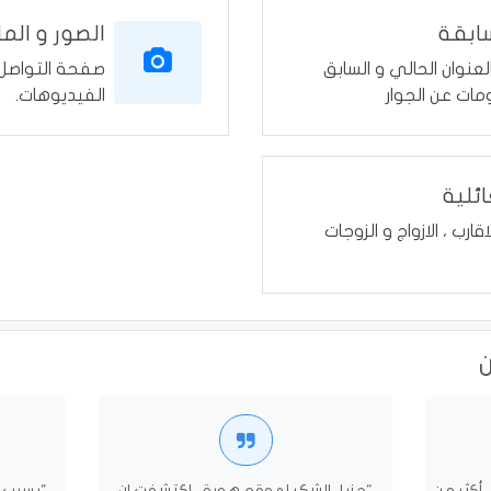
سابقة
الصور و الم
نوان الحالي و السابق
صفحة التواصل ا
مات عن الجوار
الفيديوهات.
ائلية
لاقارب ، الازواج و الزوجات
 أكثر من
"جزيل الشكر لموقع هوية ، اكتشفت ان
"بسبب ا