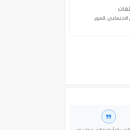
لفات
لاجتماعي ،الصور،
لحرب المأساوية التي حصلت في