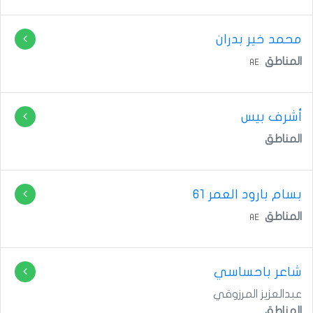
محمد خير بدران
المناطق
AE
أشرف بيس
المناطق
بسام بارود
العمر 61
المناطق
AE
شاعر باحساسي
عبدالعزيز المرزوقي
المناطق