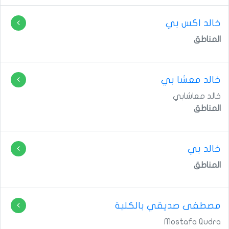
خالد اكس بي
المناطق
خالد معشا بي
خالد معاشابي
المناطق
خالد بي
المناطق
مصطفى صديقي بالكلية
Mostafa Qudra